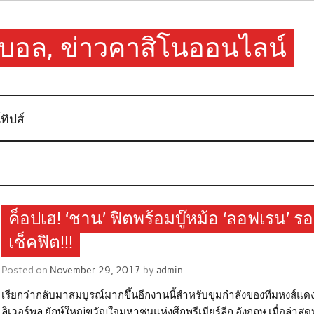
ตบอล, ข่าวคาสิโนออนไลน์
บอล
ทิปส์
ค็อปเฮ! ‘ชาน’ ฟิตพร้อมบู๊หม้อ ‘ลอฟเรน’ รอ
เช็คฟิต!!!
Posted on
November 29, 2017
by
admin
เรียกว่ากลับมาสมบูรณ์มากขึ้นอีกงานนี้สำหรับขุมกำลังของทีมหงส์แด
ลิเวอร์พูล ยักษ์ใหญ่ขวัญใจมหาชนแห่งศึกพรีเมียร์ลีก อังกฤษ เมื่อล่าสุ